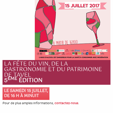
Cinquième édition
Quatrième édition
Troisième édition
Seconde édition
Première édition
LA FÊTE DU VIN, DE LA
GASTRONOMIE ET DU PATRIMOINE
DE TAVEL
ÈME
5
ÉDITION
LE SAMEDI 15 JUILLET,
DE 16 H À MINUIT
Pour de plus amples informations,
contactez-nous
.