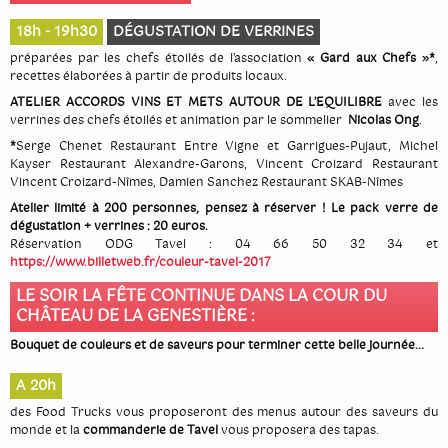
18h - 19h30
DÉGUSTATION DE VERRINES
préparées par les chefs étoilés de l’association
« Gard aux Chefs »*
,
recettes élaborées à partir de produits locaux.
ATELIER ACCORDS VINS ET METS AUTOUR DE L’EQUILIBRE
avec les
verrines des chefs étoilés et animation par le sommelier
Nicolas Ong
.
*
Serge Chenet Restaurant Entre Vigne et Garrigues-Pujaut, Michel
Kayser Restaurant Alexandre-Garons, Vincent Croizard Restaurant
Vincent Croizard-Nîmes, Damien Sanchez Restaurant SKAB-Nîmes
Atelier limité à 200 personnes, pensez à réserver ! Le pack verre de
dégustation + verrines : 20 euros.
Réservation ODG Tavel : 04 66 50 32 34 et
https://www.billetweb.fr/couleur-tavel-2017
LE SOIR LA FÊTE CONTINUE DANS LA COUR DU
CHÂTEAU DE LA GENESTIÈRE :
Bouquet de couleurs et de saveurs pour terminer cette belle journée…
A 20h
des Food Trucks vous proposeront des menus autour des saveurs du
monde et la
commanderie de Tavel
vous proposera des tapas.