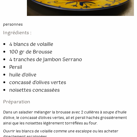
Cinquième édition
Quatrième édition
personnes
Ingrédients :
Troisième édition
4 blancs de volaille
Seconde édition
100 gr de Brousse
Première édition
4 tranches de Jambon Serrano
Persil
huile d’olive
concassé d’olives vertes
noisettes concassées
Préparation
Dans un saladier mélanger la brousse avec 2 cuillères à soupe d’huile
d’olive, le concassé d’olives vertes, ail et persil hachés grossièrement
ainsi que les noisettes légèrement torréfiées au four.
Ouvrir les blancs de volaille comme une escalope ou les acheter