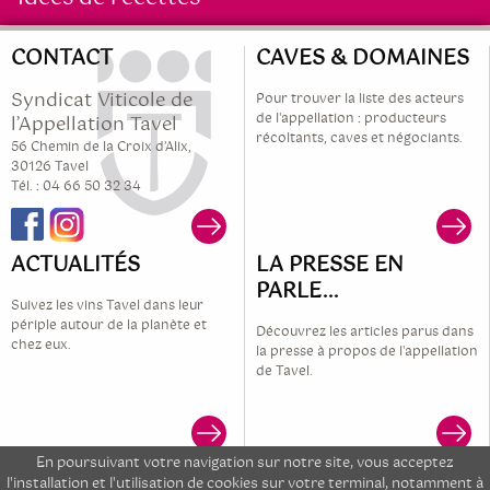
CONTACT
CAVES & DOMAINES
Syndicat Viticole de
Pour trouver la liste des acteurs
de l'appellation : producteurs
l’Appellation Tavel
récoltants, caves et négociants.
56 Chemin de la Croix d’Alix,
30126 Tavel
Tél. : 04 66 50 32 34
ACTUALITÉS
LA PRESSE EN
PARLE...
Suivez les vins Tavel dans leur
périple autour de la planète et
Découvrez les articles parus dans
chez eux.
la presse à propos de l'appellation
de Tavel.
En poursuivant votre navigation sur notre site, vous acceptez
©2017 - Syndicat AOC Tavel - Réalisation :
Com-ocean
l'installation et l'utilisation de cookies sur votre terminal, notamment à