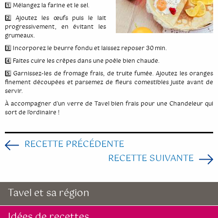
1️⃣ Mélangez la farine et le sel.
Cinquième édition
2️⃣ Ajoutez les œufs puis le lait
progressivement, en évitant les
Quatrième édition
grumeaux.
3️⃣ Incorporez le beurre fondu et laissez reposer 30 min.
Troisième édition
4️⃣ Faites cuire les crêpes dans une poêle bien chaude.
Seconde édition
5️⃣ Garnissez-les de fromage frais, de truite fumée. Ajoutez les oranges
finement découpées et parsemez de fleurs comestibles juste avant de
Première édition
servir.
À accompagner d'un verre de Tavel bien frais pour une Chandeleur qui
sort de l’ordinaire !
RECETTE PRÉCÉDENTE
RECETTE SUIVANTE
Tavel et sa région
Idées de recettes