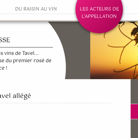
DU RAISIN AU VIN
SSE
s vins de Tavel...
sse du premier rosé de
ce !
avel allégé